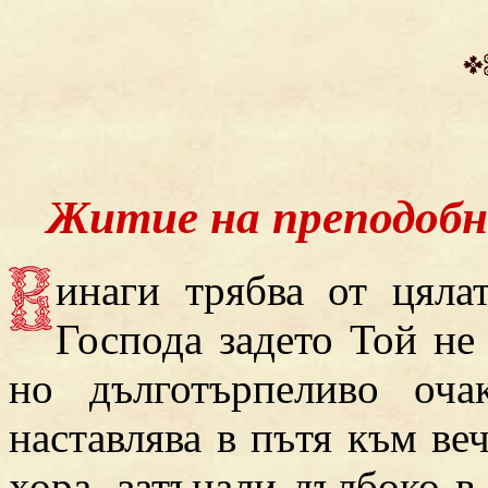
Житие на преподобн
инаги трябва от цяла
Господа задето Той не
но дълготърпеливо оч
наставлява в пътя към ве
хора, затънали дълбоко в