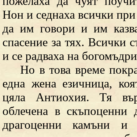
пожелаха да чуят поучи
Нон и седнаха всички при
да им говори и им казва
спасение за тях. Всички с
и се радваха на богомъдр
Но в това време покра
една жена езичница, коя
цяла Антиохия. Тя вър
облечена в скъпоценни д
драгоценни камъни и 