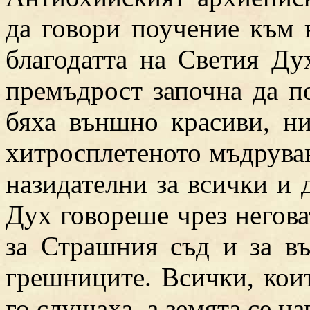
да говори поучение към н
благодатта на Светия Ду
премъдрост започна да п
бяха външно красиви, ни
хитросплетеното мъдруване
назидателни за всички и 
Дух говореше чрез негова
за Страшния съд и за въ
грешниците. Всички, коит
го слушаха, а земята се н