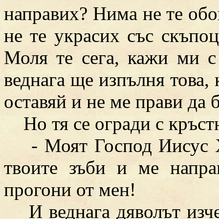
направих? Нима не те обо
не те украсих със скъпо
Моля те сега, кажи ми с
веднага ще изпълня това, 
оставяй и не ме прави да
Но тя се огради с кръстн
- Моят Господ Иисус Хр
твоите зъби и ме напра
прогони от мен!
И веднага дяволът изчез