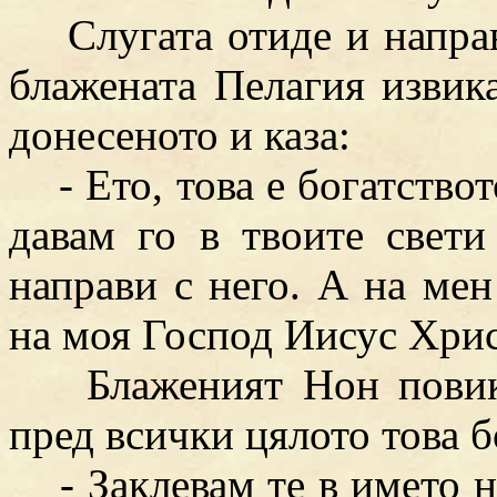
Слугата отиде и направи
блажената Пелагия извик
донесеното и каза:
- Ето, това е богатството
давам го в твоите свети
направи с него. А на мен
на моя Господ Иисус Хрис
Блаженият Нон повика
пред всички цялото това б
- Заклевам те в името н