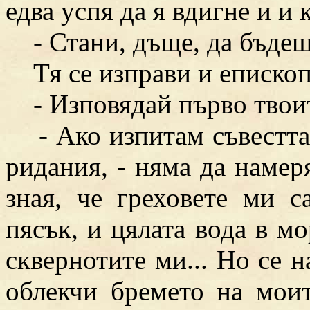
едва успя да я вдигне и и к
- Стани, дъще, да бъдеш
Тя се изправи и епископъ
- Изповядай първо твоит
- Ако изпитам съвестта с
ридания, - няма да намер
зная, че греховете ми 
пясък, и цялата вода в мо
сквернотите ми... Но се н
облекчи бремето на мои