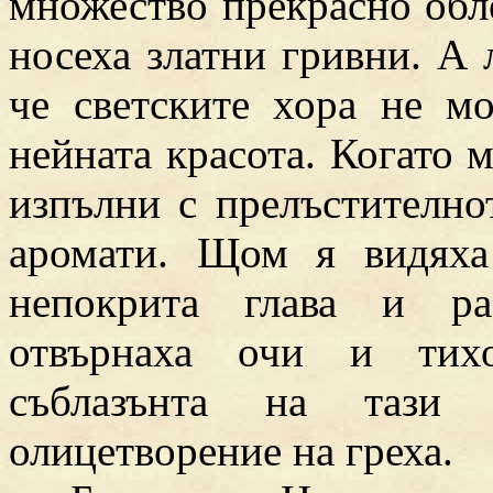
множество прекрасно обл
носеха златни гривни. А 
че светските хора не мо
нейната красота. Когато м
изпълни с прелъстително
аромати. Щом я видяха
непокрита глава и ра
отвърнаха очи и тихо
съблазънта на тази
олицетворение на греха.