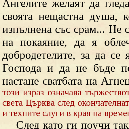
Ангелите желаят да глед
своята нещастна душа, к
изпълнена със срам... Не 
на покаяние, да я обле
добродетелите, за да се 
Господа и да не бъде п
настане сватбата на Агнец
този израз означава тържество
света Църква след окончателнат
и техните слуги в края на време
След като ги поучи така