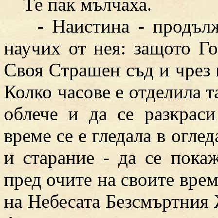
Те пак мълчаха.
- Наистина - продължи
научих от нея: защото Г
Своя Страшен съд и чрез 
Колко часове е отделила та
облече и да се разкрас
време се е гледала в огле
и старание - да се пока
пред очите на своите вре
на Небесата Безсмъртния