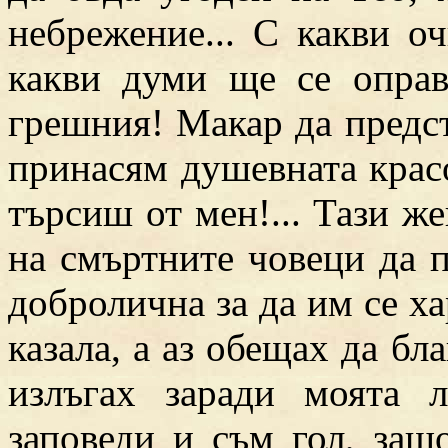
небрежение... С какви о
какви думи ще се оправ
грешния! Макар да предст
принасям душевната красо
търсиш от мен!... Тази же
на смъртните човеци да п
добролична за да им се хар
казала, а аз обещах да бл
излъгах заради моята л
заповеди и съм гол, защ