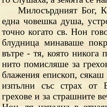
Милосърдният Бог, Кой
една човешка душа, устро
точно когато св. Нон гов
блудница минаваше покр
вътре - тя, която никога 
нито помисляше за грехо
блажения епископ, сякаш с
изпълни със страх от 
грехове и за страшните ве
Нон, тя изпадна в отчая