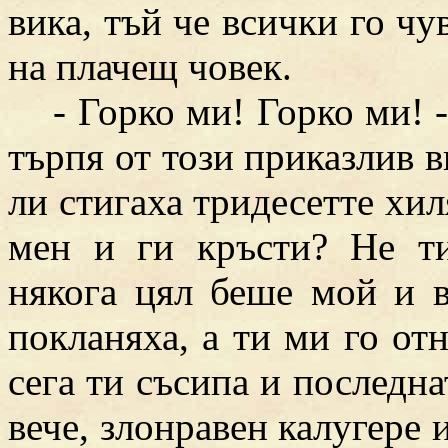
вика, тъй че всички го чув
на плачещ човек.
- Горко ми! Горко ми! - 
търпя от този приказлив в
ли стигаха тридесетте хил
мен и ги кръсти? Не т
някога цял беше мой и 
покланяха, а ти ми го от
сега ти съсипа и последн
вече, злонравен калугере 