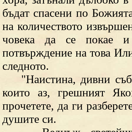
бъдат спасени по Божията
на количеството извършен
човека да се покае и
потвърждение на това Или
следното.
"Наистина, дивни събит
които аз, грешният Яко
прочетете, да ги разберет
душите си.