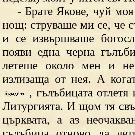
- Брате Якове, чуй моя с
нощ: струваше ми се, че с
и се извършваше богосл
появи една черна гълъби
летеше около мен и не
излизаща от нея. А кога
, гълъбицата отлетя 
Литургията. И щом тя свъ
църквата, а аз неочакв
гълъбица отново да лет