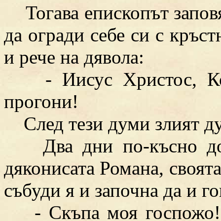
Тогава епископът заповя
да огради себе си с кръст
и рече на дявола:
- Иисус Христос, Кой
прогони!
След тези думи злият дух
Два дни по-късно док
дяконисата Романа, своята
събуди я и започна да и г
- Скъпа моя госпожо! 