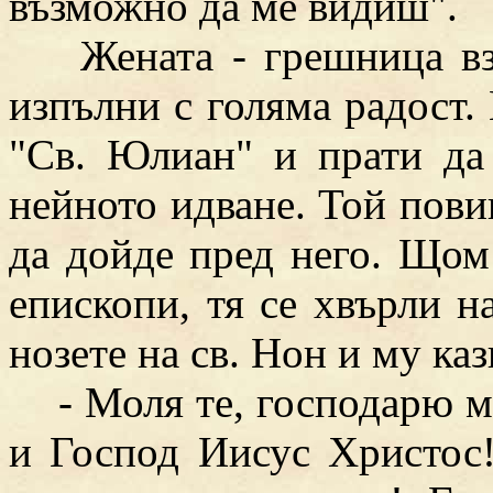
възможно да ме видиш".
Жената - грешница взе 
изпълни с голяма радост.
"Св. Юлиан" и прати да
нейното идване. Той пови
да дойде пред него. Щом 
епископи, тя се хвърли на
нозете на св. Нон и му ка
- Моля те, господарю мо
и Господ Иисус Христос!