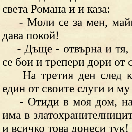
света Романа и и каза:
- Моли се за мен, майк
дава покой!
- Дъще - отвърна и тя, -
се бои и трепери дори от с
На третия ден след кр
един от своите слуги и му 
- Отиди в моя дом, нап
има в златохранителницит
и всичко това донеси тук!