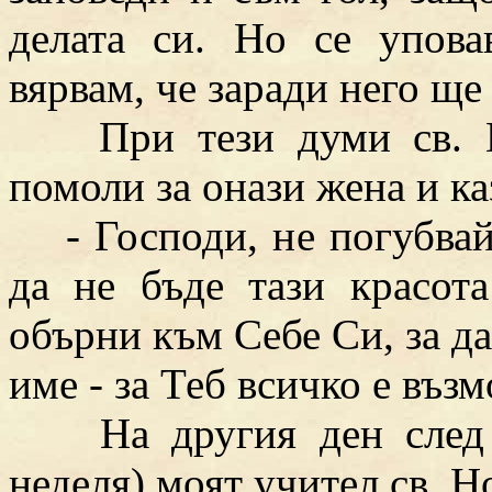
делата си. Но се упов
вярвам, че заради него ще
При тези думи св. Но
помоли за онази жена и ка
- Господи, не погубвай 
да не бъде тази красот
обърни към Себе Си, за да
име - за Теб всичко е въз
На другия ден след с
неделя) моят учител св. Н