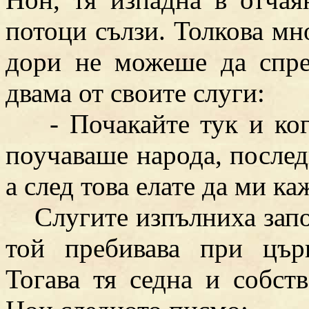
потоци сълзи. Толкова мн
дори не можеше да спре
двама от своите слуги:
- Почакайте тук и кога
поучаваше народа, последв
а след това елате да ми ка
Слугите изпълниха запове
той пребивава при цър
Тогава тя седна и собст