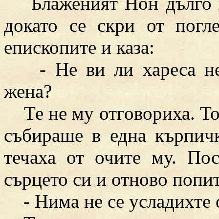
Блаженият Нон дълго и
докато се скри от погл
епископите и каза:
- Не ви ли хареса нео
жена?
Те не му отговориха. Тога
събираше в една кърпичк
течаха от очите му. По
сърцето си и отново попи
- Нима не се усладихте о