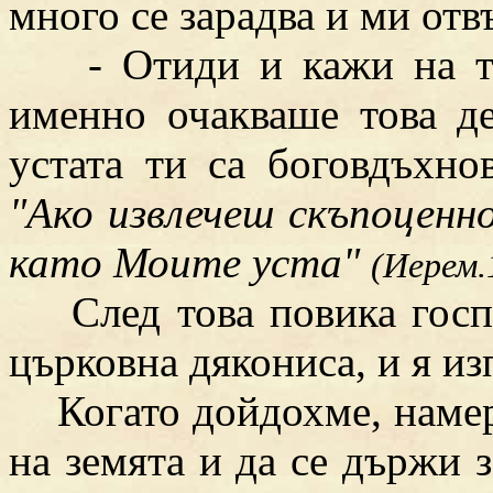
много се зарадва и ми отв
- Отиди и кажи на тво
именно очакваше това де
устата ти са боговдъхно
"Ако извлечеш скъпоцен
като Моите уста"
(Иерем.
След това повика госпо
църковна дякониса, и я из
Когато дойдохме, намер
на земята и да се държи 