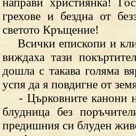
направи християнка! Го
грехове и бездна от без
светото Кръщение!
Всички епископи и клири
виждаха тази покъртител
дошла с такава голяма вя
успя да я повдигне от земя
- Църковните канони не
блудница без поръчител
предишния си блуден жив