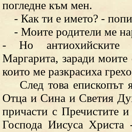
погледне към мен.
- Как ти е името? - попи
- Моите родители ме наре
- Но антиохийските 
Маргарита, заради моите
които ме разкрасиха грехо
След това епископът я 
Отца и Сина и Светия Дух
причасти с Пречистите 
Господа Иисуса Христа -