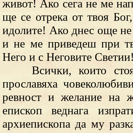
живот! Ако сега не ме на
ще се отрека от твоя Бог
идолите! Ако днес още не
и не ме приведеш при тв
Него и с Неговите Светии
Всички, които стоях
прославяха човеколюбиви
ревност и желание на ж
епископ веднага изпра
архиепископа да му разк