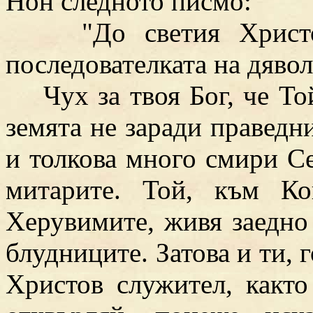
Нон следното писмо:
"До светия Христов 
последователката на дявол
Чух за твоя Бог, че Той
земята не заради праведни
и толкова много смири Се
митарите. Той, към Ко
Херувимите, живя заедно
блудниците. Затова и ти, 
Христов служител, както