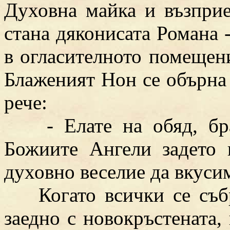
Духовна майка и възпри
стана дяконисата Романа - 
в огласителното помещени
Блаженият Нон се обърна
рече:
- Елате на обяд, брат
Божиите Ангели задето 
духовно веселие да вкусим
Когато всички се събра
заедно с новокръстената,