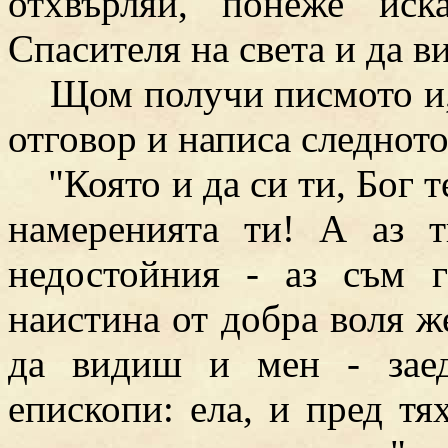
отхвърляй, понеже ис
Спасителя на света и да в
Щом получи писмото и, св
отговор и написа следното
"Която и да си ти, Бог те 
намеренията ти! А аз т
недостойния - аз съм 
наистина от добра воля ж
да видиш и мен - зае
епископи: ела, и пред т