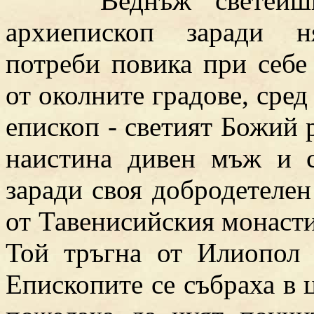
Веднъж светейшия
архиепископ заради н
потреби повика при себе
от околните градове, сред
епископ - светият Божий 
наистина дивен мъж и 
заради своя добродетелен
от Тавенисийския монасти
Той тръгна от Илиопол 
Епископите се събраха в 