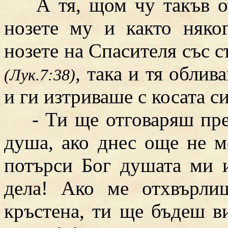
А тя, щом чу такъв отг
нозете му и както няко
нозете на Спасителя със съ
, така и тя облив
(Лук.7:38)
и ги изтриваше с косата си
- Ти ще отговаряш пред 
душа, ако днес още не м
потърси Бог душата ми 
дела! Ако ме отхвърл
кръстена, ти ще бъдеш в