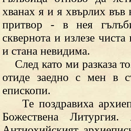
хванах я и я хвърлих във 
притвор - в нея гълъб
сквернота и излезе чиста 
и стана невидима.
След като ми разказа тоз
отиде заедно с мен в с
епископи.
Те поздравиха архиепи
Божествена Литургия.
Антиохийският архиепис