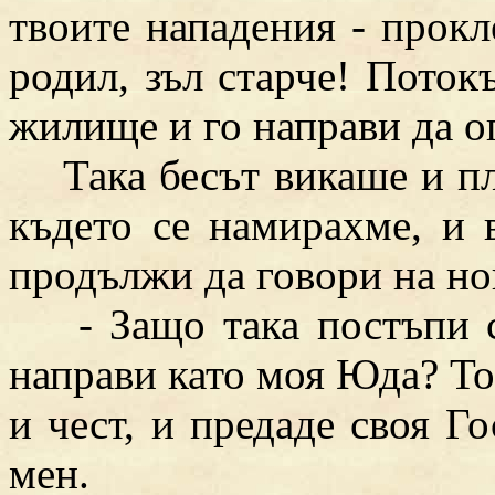
твоите нападения - прокле
родил, зъл старче! Поток
жилище и го направи да оп
Така бесът викаше и пла
където се намирахме, и 
продължи да говори на но
- Защо така постъпи с
направи като моя Юда? Той
и чест, и предаде своя Г
мен.