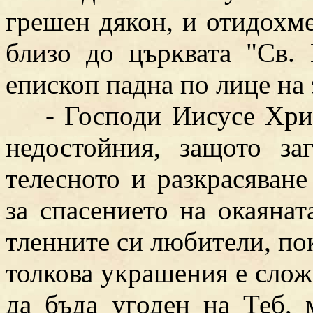
грешен дякон, и отидохме
близо до църквата "Св.
епископ падна по лице на 
- Господи Иисусе Христ
недостойния, защото за
телесното и разкрасяван
за спасението на окаянат
тленните си любители, пок
толкова украшения е сложил
да бъда угоден на Теб, 